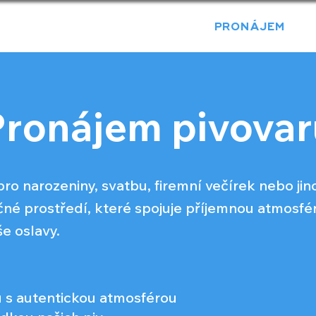
TEVÍRACÍ DOBA
PRONÁJEM
K
Pronájem pivovar
pro narozeniny, svatbu, firemní večírek nebo j
ečné prostředí, které spojuje příjemnou atmosfé
še oslavy.
u s autentickou atmosférou