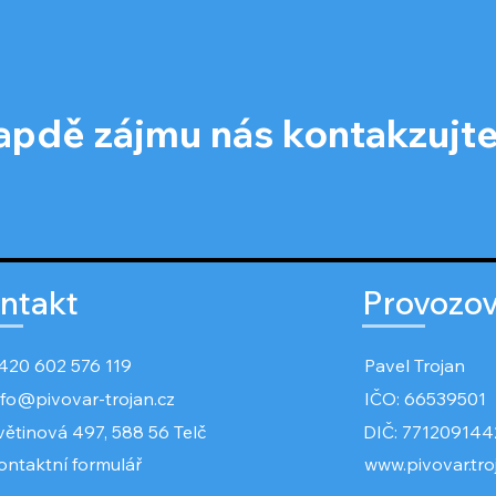
íapdě zájmu nás kontakzujt
ntakt
Provozov
420 602 576 119
Pavel Trojan
nfo@pivovar-trojan.cz
IČO: 66539501
větinová 497, 588 56 Telč
DIČ: 771209144
ontaktní formulář
www.pivovar.tro