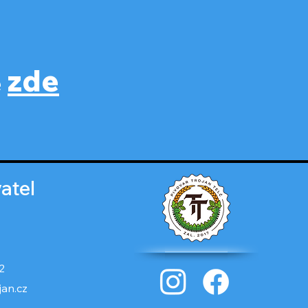
zde
e
atel
2
jan.cz