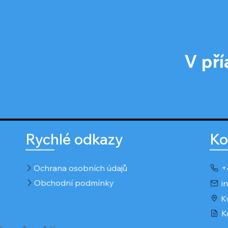
V př
Rychlé odkazy
Ko
Ochrana osobních údajů
+
Obchodní podmínky
i
K
K