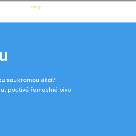
nový!
ONTAKT
E-SHOP
u
inou soukromou akci?
ru, poctivé řemeslné pivo