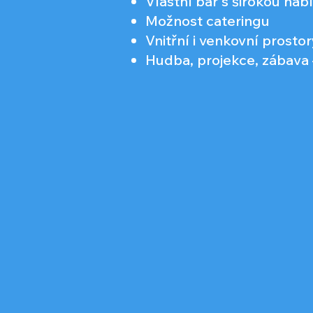
Vlastní bar s širokou nab
Možnost cateringu
Vnitřní i venkovní prosto
Hudba, projekce, zábava 