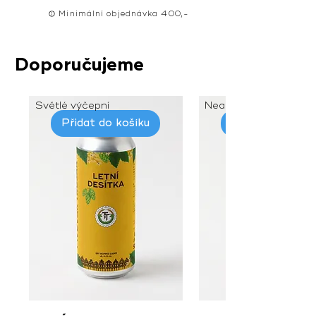
Minimální objednávka 400,-
Doporučujeme
Světlé výčepní
Nealko grep
Přidat do košíku