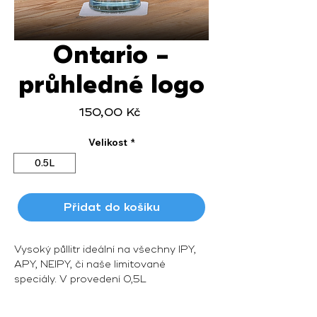
Ontario -
průhledné logo
Cena
150,00 Kč
Velikost
*
0.5L
Přidat do košíku
Vysoký půllitr ideální na všechny IPY,
APY, NEIPY, či naše limitované
speciály. V provedení 0,5L