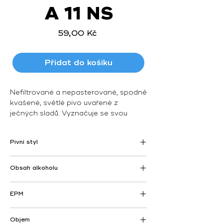
A 11 NS
Cena
59,00 Kč
Přidat do košíku
Nefiltrované a nepasterované, spodně
kvašené, světlé pivo uvařené z
ječných sladů. Vyznačuje se svou
výraznou hořkostí a zlatavou barvou.
Naše nejpopulárnější pivo, které bylo v
Pivní styl
roce 2019 oceněno
1. místem
v
nejprestižnější degustační soutěži
Světlý ležák
Zlatá pivní pečeť
.
Obsah alkoholu
Pivo je nefiltrované a nepasterované.
4,5% obj.
EPM
11%
Objem