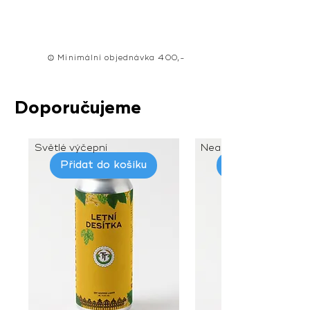
500ml
Minimální objednávka 400,-
Doporučujeme
Světlé výčepní
Nealko grep
Přidat do košíku