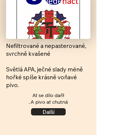
Nefiltrované a nepasterované,
svrchně kvašené
Světlá APA, ječné slady méně
hořké spíše krásně voňavé
pivo.
Ať se dílo daří!
..A pivo ať chutná
Další