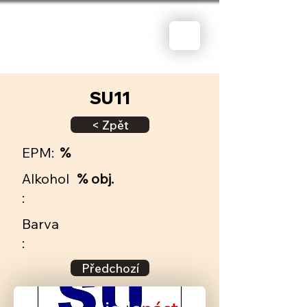
SU11
< Zpět
EPM:
%
Alkohol
% obj.
:
Barva
:
Předchozí