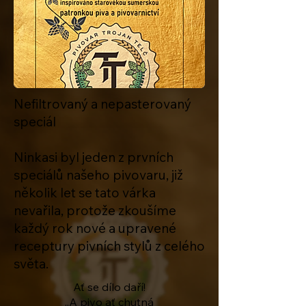
Nefiltrovaný a nepasterovaný
speciál
Ninkasi byl jeden z prvních
speciálů našeho pivovaru, již
několik let se tato várka
nevařila, protože zkoušíme
každý rok nové a upravené
receptury pivních stylů z celého
světa.
Ať se dílo daří!
..A pivo ať chutná