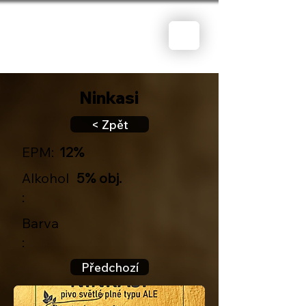
Ninkasi
< Zpět
EPM:
12%
Alkohol
5% obj.
:
Barva
:
Předchozí