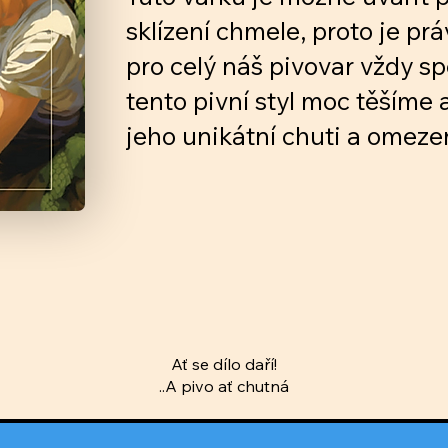
sklízení chmele, proto je p
pro celý náš pivovar vždy spe
tento pivní styl moc těšíme 
jeho unikátní chuti a omez
Ať se dílo daří!
..A pivo ať chutná