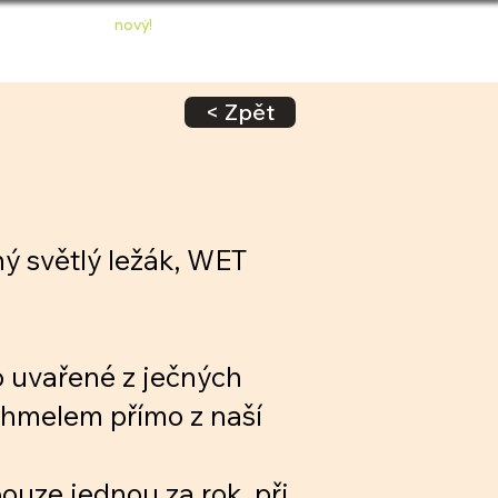
nový!
ONTAKT
E-SHOP
< Zpět
ý světlý ležák, WET
o uvařené z ječných
chmelem přímo z naší
ouze jednou za rok, při