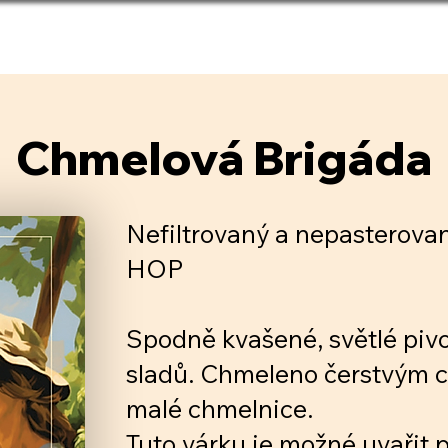
TEVÍRACÍ DOBA
PRONÁJEM
K
Chmelová Brigáda
Nefiltrovaný a nepasterovan
HOP
Spodně kvašené, světlé piv
sladů. Chmeleno čerstvým 
malé chmelnice.
Tuto várku je možné uvařit p