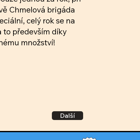
rávě Chmelová brigáda
ciální, celý rok se na
a to především díky
enému množství!
Další