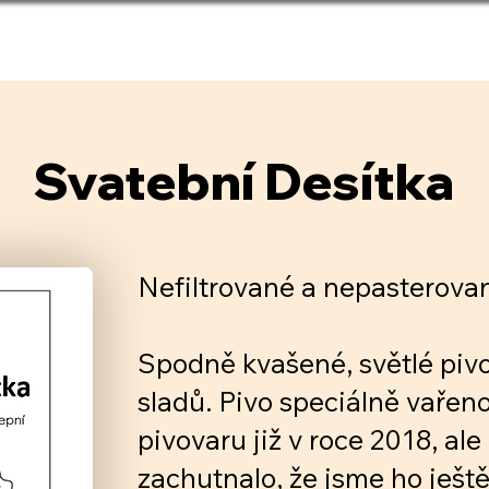
TEVÍRACÍ DOBA
PRONÁJEM
K
Svatební Desítka
Nefiltrované a nepasterovan
Spodně kvašené, světlé piv
sladů. Pivo speciálně vařen
pivovaru již v roce 2018, al
zachutnalo, že jsme ho ještě