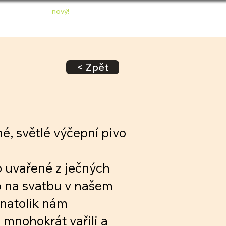
nový!
ONTAKT
E-SHOP
< Zpět
é, světlé výčepní pivo
o uvařené z ječných
o na svatbu v našem
e natolik nám
 mnohokrát vařili a