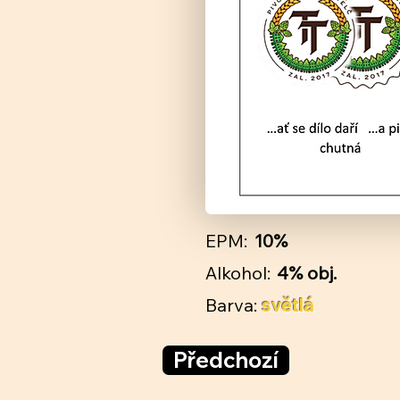
EPM:
10%
Alkohol:
4% obj.
Barva:
světlá
Předchozí