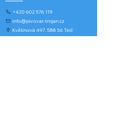
+420 602 576 119
info@pivovar-trojan.cz
Květinová 497, 588 56 Telč
Kontaktní formulář
Provozovatel
Pavel Trojan
IČO: 66539501
DIČ: 7712091442
www.pivovar.trojan.cz