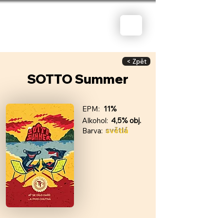
< Zpět
SOTTO Summer
EPM:
11%
Alkohol:
4,5% obj.
Barva:
světlá