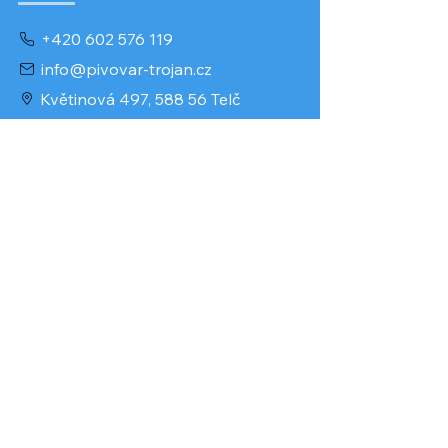
+420 602 576 119
info@pivovar-trojan.cz
Květinová 497, 588 56 Telč
Kontaktní formulář
Provozovatel
Pavel Trojan
IČO: 66539501
DIČ: 7712091442
www.pivovar.trojan.cz