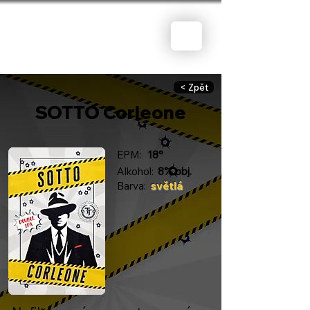
< Zpět
SOTTO Corleone
EPM:
18°
Alkohol:
8% obj.
Barva:
světlá