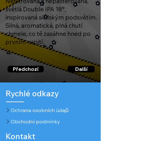
Nefiltrovaná a nepasterovaná,
světlá Double IPA 18°,
inspirovaná sicilským podsvětím.
Silná, aromatická, plná chutí
chmele, co tě zasáhne hned po
prvním napití.
Předchozí
Další
Rychlé odkazy
Ochrana osobních údajů
Obchodní podmínky
Kontakt