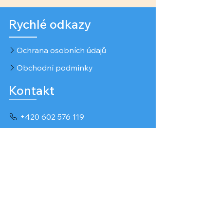
Rychlé odkazy
Ochrana osobních údajů
Obchodní podmínky
Kontakt
+420 602 576 119
info@pivovar-trojan.cz
Květinová 497, 588 56 Telč
Kontaktní formulář
Provozovatel
Pavel Trojan