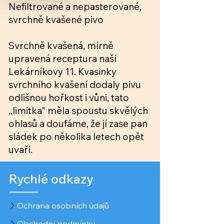
Nefiltrované a nepasterované,
svrchně kvašené pivo
Svrchně kvašená, mírně
upravená receptura naší
Lekárníkovy 11. Kvasinky
svrchního kvašení dodaly pivu
odlišnou hořkost i vůni, tato
,,limitka" měla spoustu skvělých
ohlasů a doufáme, že jí zase pan
sládek po několika letech opět
uvaří.
Rychlé odkazy
Ochrana osobních údajů
Obchodní podmínky