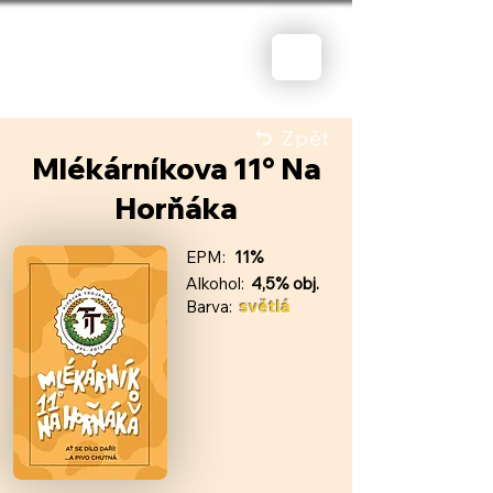
Zpět
Mlékárníkova 11° Na
Horňáka
EPM:
11%
Alkohol:
4,5% obj.
Barva:
světlá