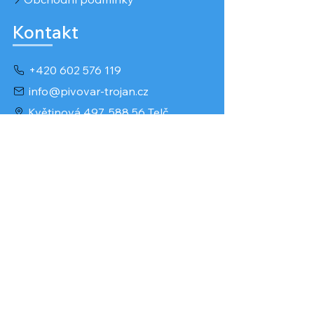
Kontakt
+420 602 576 119
info@pivovar-trojan.cz
Květinová 497, 588 56 Telč
Kontaktní formulář
Provozovatel
Pavel Trojan
IČO: 66539501
DIČ: 7712091442
www.pivovar.trojan.cz